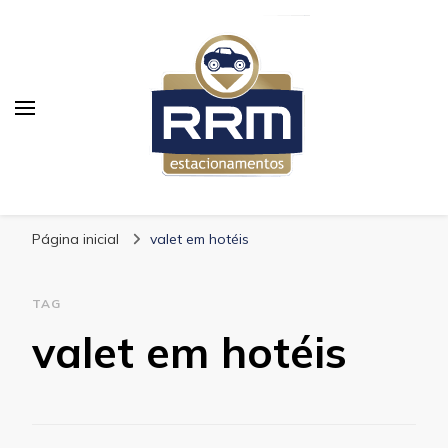
RRM Estacionamento
Blog RRM Estacionamento
Página inicial
valet em hotéis
TAG
valet em hotéis