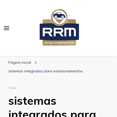
RRM Estacionamento
Blog RRM Estacionamento
Página inicial
sistemas integrados para estacionamentos
TAG
sistemas
integrados para