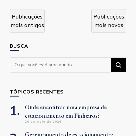
Navegação
Publicações
Publicações
por
mais antigas
mais novas
posts
BUSCA
Procurando
algo?
TÓPICOS RECENTES
Onde encontrar uma empresa de
estacionamento em Pinheiros?
20 de maio de 2026
Gerenciamento de estacionamento: